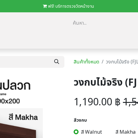
​
ฟรี! บริการตรวจวัดหน้างาน
ม
​ตัวแทนจำหน่าย/โครงการ
โปรโมชั่น
ดาวน์โหลด Catalog
Loca
สินค้าทั้งหมด
วงกบไม้จริง (F
วงกบไม้จริง (F
1,190.00
฿
1,5
สีวงกบ
สี Walnut
สี Makha