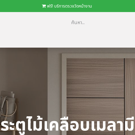
​
ฟรี! บริการตรวจวัดหน้างาน
ม
​ตัวแทนจำหน่าย/โครงการ
โปรโมชั่น
ดาวน์โหลด Catalog
Loca
ระตูไม้เคลือบเมลาม