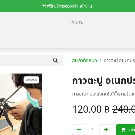
​
ฟรี! บริการตรวจวัดหน้างาน
ม
​ตัวแทนจำหน่าย/โครงการ
โปรโมชั่น
ดาวน์โหลด Catalog
Loca
สินค้าทั้งหมด
กาวตะปู อเนกปร
กาวตะปู อเนกปร
กาวอเนกประสงค์ใช้ได้ทั้งภายใ
120.00
฿
240.
เพิ