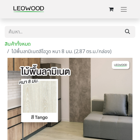
สินค้าทั้งหมด
ไม้พื้นลามิเนตลีโอวูด หนา 8 มม. (2.87 ตร.ม./กล่อง)