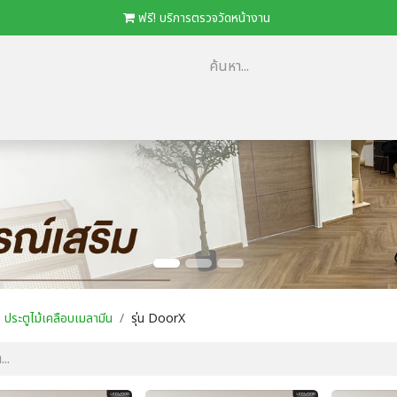
​
ฟรี! บริการตรวจวัดหน้างาน
ม
​ตัวแทนจำหน่าย/โครงการ
โปรโมชั่น
ดาวน์โหลด Catalog
Loca
ประตูไม้เคลือบเมลามีน
รุ่น DoorX