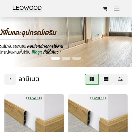
ลามิเนต